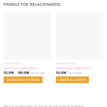
PRODUCTOS RELACIONADOS
TRATAMIENTOS
TRATAMIENTOS
Sesión de suelo pélvico
Fisioterapia respiratoria
50,00
€
–
180,00
€
50,00
€
IVA incluido
IVA incluido
SELECCIONAR OPCIONES
AÑADIR AL CARRITO
Este
producto
tiene
múltiples
variantes.
Se ha producido un error al recuperar medios